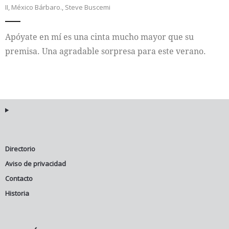
II
,
México Bárbaro.
,
Steve Buscemi
Internacional
Apóyate en mí es una cinta mucho mayor que su
Cultura
premisa. Una agradable sorpresa para este verano.
Directorio
Aviso de privacidad
Contacto
Historia