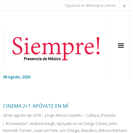
Síguenos en @Siempre_revista
08 Agosto, 2026
Inicio
Editorial
CINEMA 2×1: APÓYATE EN MÍ
28 de agosto de 2018
Jorge Alonso Espíritu
Cultura
,
Portada
Nacional
#Cinema2x1
,
Andrew Haigh
,
Apóyate en mí
,
Diego Cohen
,
John
Kenneth Turner.
Colaboradores
,
Lean on Pete
,
Lex Ortega
,
Macabro
,
México Bárbaro