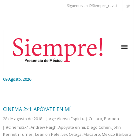
Síguenos en @Siempre_revista
09 Agosto, 2026
Inicio
Editorial
CINEMA 2×1: APÓYATE EN MÍ
28 de agosto de 2018
Jorge Alonso Espíritu
Cultura
,
Portada
Nacional
#Cinema2x1
,
Andrew Haigh
,
Apóyate en mí
,
Diego Cohen
,
John
Kenneth Turner.
Colaboradores
,
Lean on Pete
,
Lex Ortega
,
Macabro
,
México Bárbaro