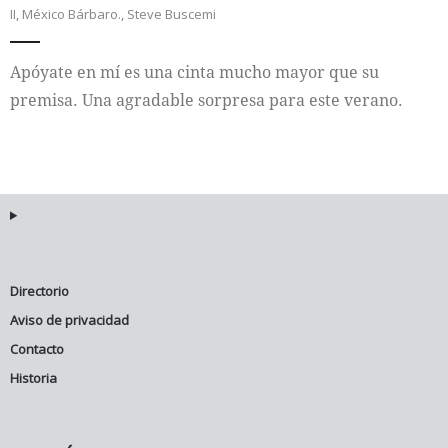
II
,
México Bárbaro.
,
Steve Buscemi
Internacional
Apóyate en mí es una cinta mucho mayor que su
Cultura
premisa. Una agradable sorpresa para este verano.
Directorio
Aviso de privacidad
Contacto
Historia