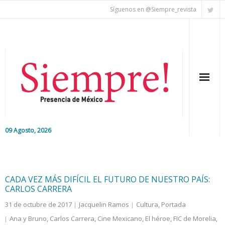
Síguenos en @Siempre_revista
09 Agosto, 2026
Inicio
Editorial
CADA VEZ MÁS DIFÍCIL EL FUTURO DE NUESTRO PAÍS:
CARLOS CARRERA
Nacional
31 de octubre de 2017
Jacquelin Ramos
Cultura
,
Portada
Ana y Bruno
,
Carlos Carrera
,
Cine Mexicano
,
El héroe
,
FIC de Morelia
,
Colaboradores