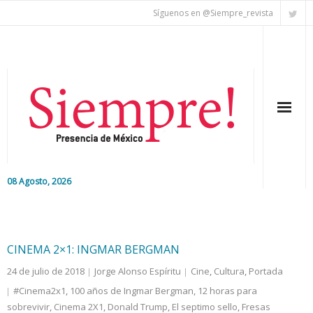
Síguenos en @Siempre_revista
08 Agosto, 2026
Inicio
Editorial
CINEMA 2×1: INGMAR BERGMAN
24 de julio de 2018
Jorge Alonso Espíritu
Cine
,
Cultura
,
Portada
Nacional
#Cinema2x1
,
100 años de Ingmar Bergman
,
12 horas para
sobrevivir
Colaboradores
,
Cinema 2X1
,
Donald Trump
,
El septimo sello
,
Fresas