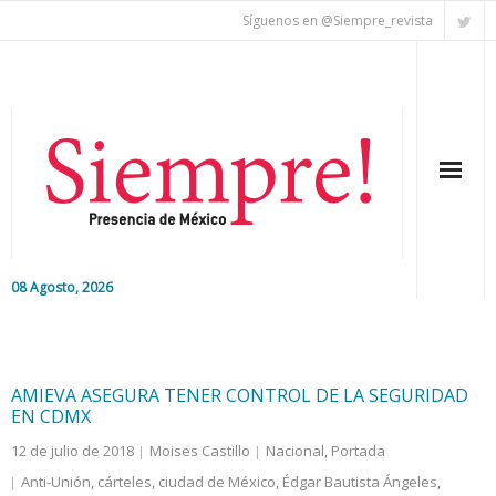
Síguenos en @Siempre_revista
08 Agosto, 2026
Inicio
Editorial
AMIEVA ASEGURA TENER CONTROL DE LA SEGURIDAD
EN CDMX
Nacional
12 de julio de 2018
Moises Castillo
Nacional
,
Portada
Anti-Unión
,
cárteles
,
ciudad de México
,
Édgar Bautista Ángeles
,
Colaboradores