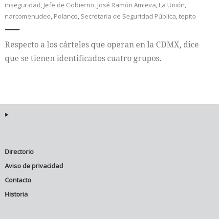
inseguridad
,
Jefe de Gobierno
,
José Ramón Amieva
,
La Unión
,
narcomenudeo
,
Polanco
,
Secretaría de Seguridad Pública
,
tepito
Internacional
Respecto a los cárteles que operan en la CDMX, dice
Cultura
que se tienen identificados cuatro grupos.
Directorio
Aviso de privacidad
Contacto
Historia