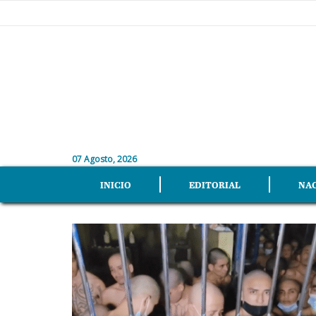
07 Agosto, 2026
INICIO
EDITORIAL
NA