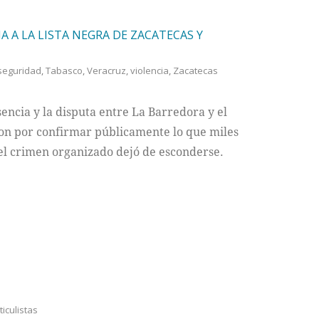
A A LA LISTA NEGRA DE ZACATECAS Y
seguridad
,
Tabasco
,
Veracruz
,
violencia
,
Zacatecas
sencia y la disputa entre La Barredora y el
ron por confirmar públicamente lo que miles
el crimen organizado dejó de esconderse.
ticulistas