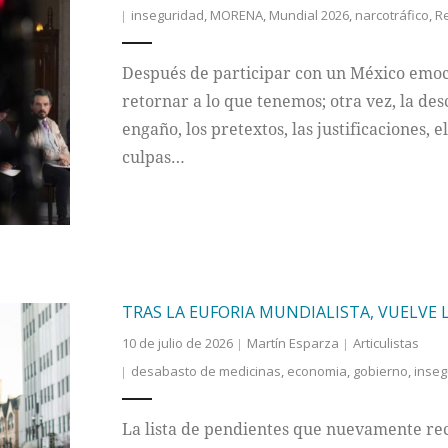
inseguridad
,
MORENA
,
Mundial 2026
,
narcotráfico
,
R
Después de participar con un México emoc
retornar a lo que tenemos; otra vez, la desc
engaño, los pretextos, las justificaciones, e
culpas…
TRAS LA EUFORIA MUNDIALISTA, VUELVE 
10 de julio de 2026
Martín Esparza
Articulistas
desabasto de medicinas
,
economia
,
gobierno
,
inseg
La lista de pendientes que nuevamente rec