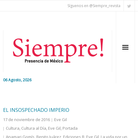
Síguenos en @Siempre_revista
06 Agosto, 2026
Inicio
Editorial
EL INSOSPECHADO IMPERIO
17 de noviembre de 2016
Eve Gil
Nacional
Cultura
,
Cultura al Día
,
Eve Gil
,
Portada
Colaboradores
Anamari Gomís
,
Benito Juárez
,
Ediciones B
,
Eve Gil
,
La vida por un