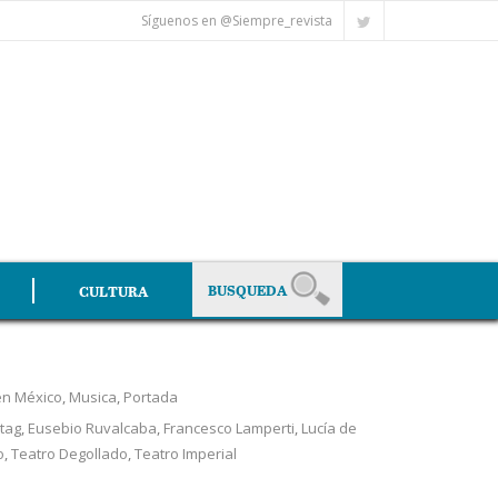
Síguenos en @Siempre_revista
CULTURA
en México
,
Musica
,
Portada
tag
,
Eusebio Ruvalcaba
,
Francesco Lamperti
,
Lucía de
o
,
Teatro Degollado
,
Teatro Imperial