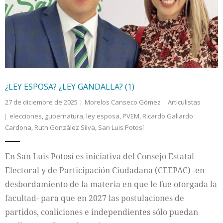
Internacional
Cultura
¿LEY ESPOSA? ¿LEY GANDALLA? (1)
27 de diciembre de 2025
Morelos Canseco Gómez
Articulistas
elecciones
,
gubernatura
,
ley esposa
,
PVEM
,
Ricardo Gallardo
Cardona
,
Ruth González Silva
,
San Luis Potosí
En San Luis Potosí es iniciativa del Consejo Estatal
Electoral y de Participación Ciudadana (CEEPAC) -en
desbordamiento de la materia en que le fue otorgada la
facultad- para que en 2027 las postulaciones de
partidos, coaliciones e independientes sólo puedan