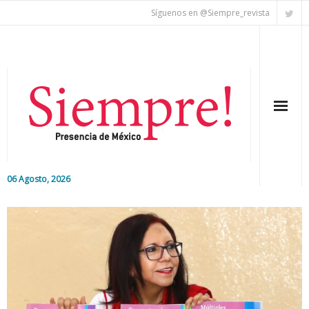
Síguenos en @Siempre_revista
06 Agosto, 2026
Inicio
Editorial
Nacional
Colaboradores