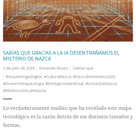
Internacional
Cultura
SABÍAS QUE GRACIAS A LA IA DESENTRAÑAMOS EL
MISTERIO DE NAZCA
3 de julio de 2026
Armando Reyes
Sabías que
#ArqueologiaDigital
,
#CulturaNazca
,
#Descubrimientos2026
,
#DronesYArqueologia
,
#InteligenciaArtificial
,
#LineasDeNazca
,
#MisteriosDeLaHistoria
Lo verdaderamente insólito que ha revelado este mapa
tecnológico es la razón detrás de sus distintos tamaños y
formas.