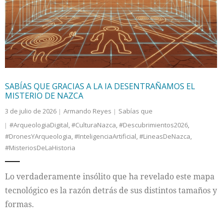
Internacional
Cultura
SABÍAS QUE GRACIAS A LA IA DESENTRAÑAMOS EL
MISTERIO DE NAZCA
3 de julio de 2026
Armando Reyes
Sabías que
#ArqueologiaDigital
,
#CulturaNazca
,
#Descubrimientos2026
,
#DronesYArqueologia
,
#InteligenciaArtificial
,
#LineasDeNazca
,
#MisteriosDeLaHistoria
Lo verdaderamente insólito que ha revelado este mapa
tecnológico es la razón detrás de sus distintos tamaños y
formas.