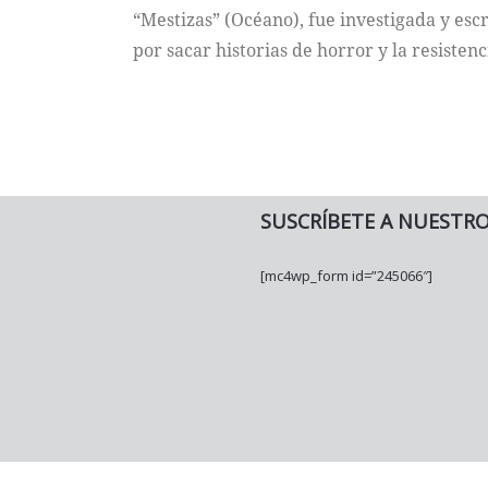
“Mestizas” (Océano), fue investigada y esc
por sacar historias de horror y la resistenci
SUSCRÍBETE A NUESTR
[mc4wp_form id=”245066″]