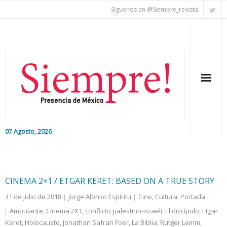
Síguenos en @Siempre_revista
07 Agosto, 2026
Inicio
Editorial
CINEMA 2×1 / ETGAR KERET: BASED ON A TRUE STORY
31 de julio de 2018
Jorge Alonso Espíritu
Cine
,
Cultura
,
Portada
Nacional
Ambulante
,
Cinema 2X1
,
conflicto palestino-israelí
,
El discípulo
,
Etgar
Keret
Colaboradores
,
Holocausto
,
Jonathan Safran Foer
,
La Biblia
,
Rutger Lemm
,