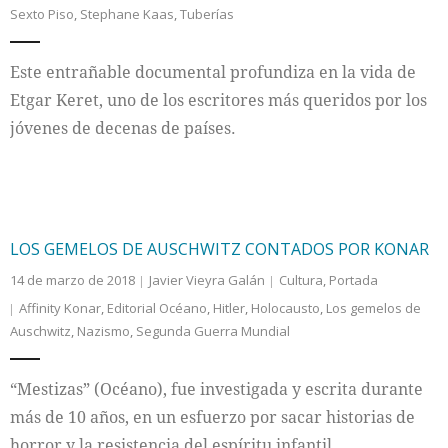
Sexto Piso
,
Stephane Kaas
,
Tuberías
Internacional
Este entrañable documental profundiza en la vida de
Cultura
Etgar Keret, uno de los escritores más queridos por los
jóvenes de decenas de países.
LOS GEMELOS DE AUSCHWITZ CONTADOS POR KONAR
14 de marzo de 2018
Javier Vieyra Galán
Cultura
,
Portada
Affinity Konar
,
Editorial Océano
,
Hitler
,
Holocausto
,
Los gemelos de
Auschwitz
,
Nazismo
,
Segunda Guerra Mundial
“Mestizas” (Océano), fue investigada y escrita durante
más de 10 años, en un esfuerzo por sacar historias de
horror y la resistencia del espíritu infantil.