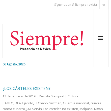
Síguenos en @Siempre_revista
06 Agosto, 2026
Inicio
Editorial
¿LOS CÁRTELES EXISTEN?
17 de febrero de 2019
Revista Siempre!
Cultura
Nacional
AMLO
,
DEA
,
Ejército
,
El Chapo Guzmán
,
Guardia nacional
,
Guerra
contra el narco
Colaboradores
,
J.M. Servín
,
Los cárteles no existen
,
Malpaso
,
Nixon
,