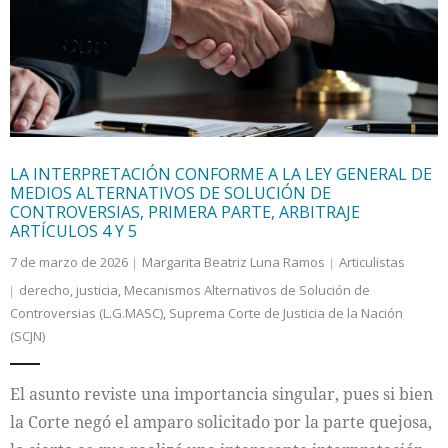
Internacional
Cultura
LA INTERPRETACIÓN CONFORME A LA LEY GENERAL DE
MEDIOS ALTERNATIVOS DE SOLUCIÓN DE
CONTROVERSIAS, PRIMERA PARTE, ARBITRAJE
ARTÍCULOS 4 Y 5
7 de marzo de 2026
Margarita Beatriz Luna Ramos
Articulistas
derecho
,
justicia
,
Mecanismos Alternativos de Solución de
Controversias (L.G.MASC)
,
Suprema Corte de Justicia de la Nación
(SCJN)
El asunto reviste una importancia singular, pues si bien
la Corte negó el amparo solicitado por la parte quejosa,