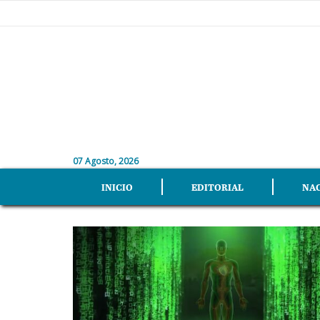
07 Agosto, 2026
INICIO
EDITORIAL
NA