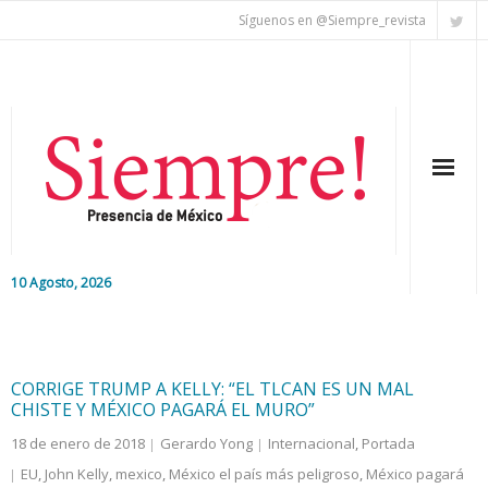
Síguenos en @Siempre_revista
10 Agosto, 2026
Inicio
Editorial
CORRIGE TRUMP A KELLY: “EL TLCAN ES UN MAL
CHISTE Y MÉXICO PAGARÁ EL MURO”
Nacional
18 de enero de 2018
Gerardo Yong
Internacional
,
Portada
EU
,
John Kelly
,
mexico
,
México el país más peligroso
,
México pagará
Colaboradores