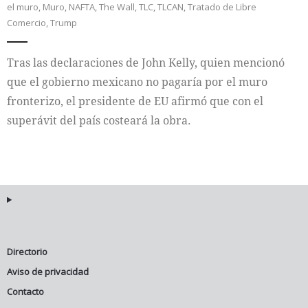
el muro
,
Muro
,
NAFTA
,
The Wall
,
TLC
,
TLCAN
,
Tratado de Libre
Comercio
,
Trump
Internacional
Tras las declaraciones de John Kelly, quien mencionó
Cultura
que el gobierno mexicano no pagaría por el muro
fronterizo, el presidente de EU afirmó que con el
superávit del país costeará la obra.
Directorio
Aviso de privacidad
Contacto