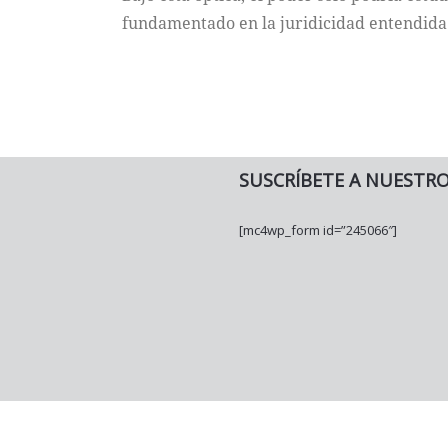
fundamentado en la juridicidad entendida
SUSCRÍBETE A NUESTR
[mc4wp_form id=”245066″]