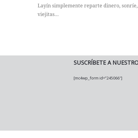
Layín simplemente reparte dinero, sonríe, 
viejitas…
SUSCRÍBETE A NUESTR
[mc4wp_form id=”245066″]