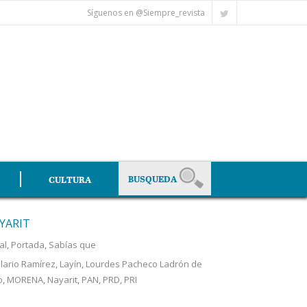
Síguenos en @Siempre_revista
CULTURA
YARIT
al
,
Portada
,
Sabías que
ilario Ramírez
,
Layín
,
Lourdes Pacheco Ladrón de
o
,
MORENA
,
Nayarit
,
PAN
,
PRD
,
PRI