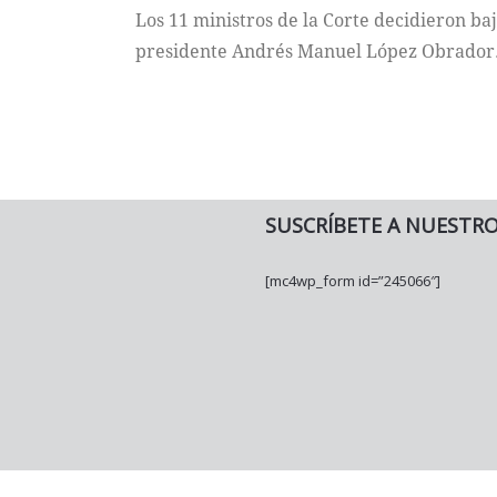
Los 11 ministros de la Corte decidieron baja
presidente Andrés Manuel López Obrador
SUSCRÍBETE A NUESTR
[mc4wp_form id=”245066″]