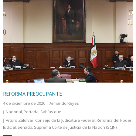
REFORMA PREOCUPANTE
4 de diciembre de 2020
Armando Reyes
Nacional
,
Portada
,
Sabías que
Arturo Zaldívar
,
Consejo de la Judicatura Federal
,
Reforma del Poder
Judicial
,
Senado
,
Suprema Corte de Justicia de la Nación (SCJN)