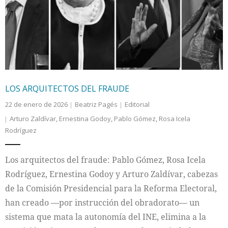
Internacional
Cultura
LOS ARQUITECTOS DEL FRAUDE
22 de enero de 2026
Beatriz Pagés
Editorial
Arturo Zaldívar
,
Ernestina Godoy
,
Pablo Gómez
,
Rosa Icela
Rodríguez
Los arquitectos del fraude: Pablo Gómez, Rosa Icela
Rodríguez, Ernestina Godoy y Arturo Zaldívar, cabezas
de la Comisión Presidencial para la Reforma Electoral,
han creado —por instrucción del obradorato— un
sistema que mata la autonomía del INE, elimina a la