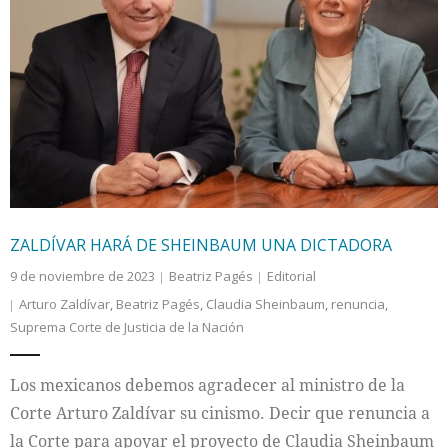
ZALDÍVAR HARÁ DE SHEINBAUM UNA DICTADORA
9 de noviembre de 2023
Beatriz Pagés
Editorial
Arturo Zaldívar
,
Beatriz Pagés
,
Claudia Sheinbaum
,
renuncia
,
Suprema Corte de Justicia de la Nación
Los mexicanos debemos agradecer al ministro de la
Corte Arturo Zaldívar su cinismo. Decir que renuncia a
la Corte para apoyar el proyecto de Claudia Sheinbaum