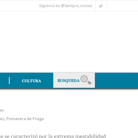
Síguenos en @Siempre_revista
CULTURA
tas
les
,
Primavera de Praga
e se caracterizó por la extrema inestabilidad