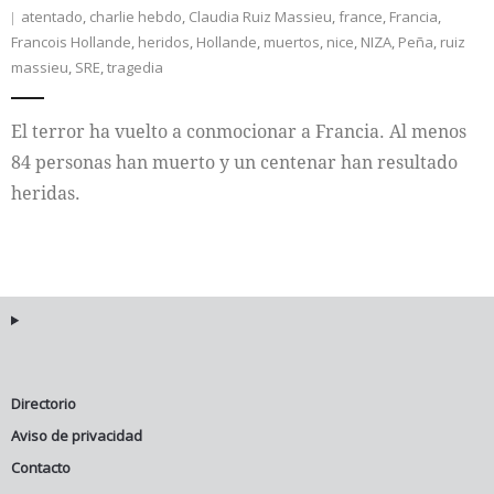
atentado
,
charlie hebdo
,
Claudia Ruiz Massieu
,
france
,
Francia
,
Francois Hollande
,
heridos
,
Hollande
,
muertos
,
nice
,
NIZA
,
Peña
,
ruiz
massieu
,
SRE
,
tragedia
El terror ha vuelto a conmocionar a Francia. Al menos
84 personas han muerto y un centenar han resultado
heridas.
Directorio
Aviso de privacidad
Contacto