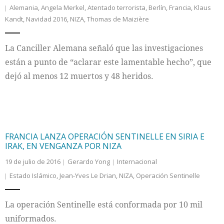
Alemania
,
Angela Merkel
,
Atentado terrorista
,
Berlín
,
Francia
,
Klaus
Kandt
,
Navidad 2016
,
NIZA
,
Thomas de Maizière
Internacional
Cultura
La Canciller Alemana señaló que las investigaciones
están a punto de “aclarar este lamentable hecho”, que
dejó al menos 12 muertos y 48 heridos.
FRANCIA LANZA OPERACIÓN SENTINELLE EN SIRIA E
IRAK, EN VENGANZA POR NIZA
19 de julio de 2016
Gerardo Yong
Internacional
Estado Islámico
,
Jean-Yves Le Drian
,
NIZA
,
Operación Sentinelle
La operación Sentinelle está conformada por 10 mil
uniformados.