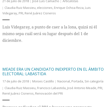
21 de julio de 2018
José Luis Camacho
Articulistas
Claudia Ruiz Massieu
,
elecciones
,
Enrique Ochoa Reza
,
Luis
Videgaray
,
PRI
,
René Juárez Cisneros
Luis Videgaray, a punto de caer a la lona, quizá ni él
mismo sepa cuál será su lugar después del 1 de
diciembre.
MEADE ERA UN CANDIDATO INEXPERTO EN EL ÁMBITO
ELECTORAL: LABASTIDA
17 de julio de 2018
Moises Castillo
Nacional
,
Portada
,
Sin categoría
Claudia Ruiz Massieu
,
Francisco Labastida
,
José Antonio Meade
,
PRI
,
René Juárez Cisneros
,
Renovación del PRI