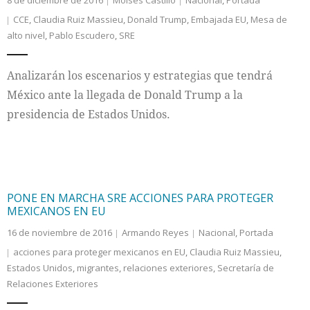
8 de diciembre de 2016
Moises Castillo
Nacional
,
Portada
CCE
,
Claudia Ruiz Massieu
,
Donald Trump
,
Embajada EU
,
Mesa de
alto nivel
,
Pablo Escudero
,
SRE
Analizarán los escenarios y estrategias que tendrá
México ante la llegada de Donald Trump a la
presidencia de Estados Unidos.
PONE EN MARCHA SRE ACCIONES PARA PROTEGER
MEXICANOS EN EU
16 de noviembre de 2016
Armando Reyes
Nacional
,
Portada
acciones para proteger mexicanos en EU
,
Claudia Ruiz Massieu
,
Estados Unidos
,
migrantes
,
relaciones exteriores
,
Secretaría de
Relaciones Exteriores