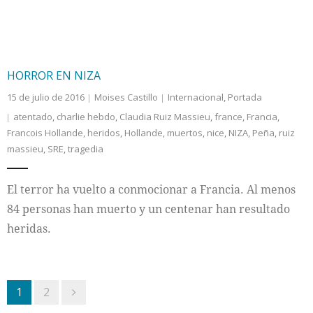
HORROR EN NIZA
15 de julio de 2016
Moises Castillo
Internacional
,
Portada
atentado
,
charlie hebdo
,
Claudia Ruiz Massieu
,
france
,
Francia
,
Francois Hollande
,
heridos
,
Hollande
,
muertos
,
nice
,
NIZA
,
Peña
,
ruiz
massieu
,
SRE
,
tragedia
El terror ha vuelto a conmocionar a Francia. Al menos
84 personas han muerto y un centenar han resultado
heridas.
1
2