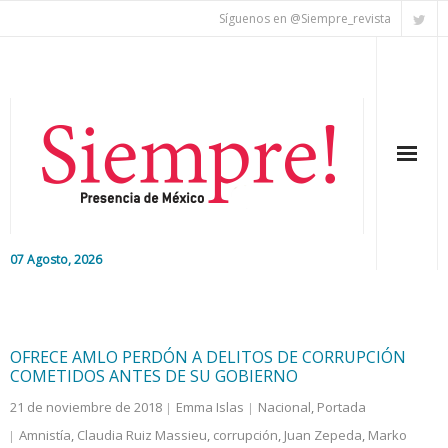
Síguenos en @Siempre_revista
07 Agosto, 2026
Inicio
Editorial
OFRECE AMLO PERDÓN A DELITOS DE CORRUPCIÓN
COMETIDOS ANTES DE SU GOBIERNO
Nacional
21 de noviembre de 2018
Emma Islas
Nacional
,
Portada
Amnistía
,
Claudia Ruiz Massieu
,
corrupción
,
Juan Zepeda
,
Marko
Colaboradores