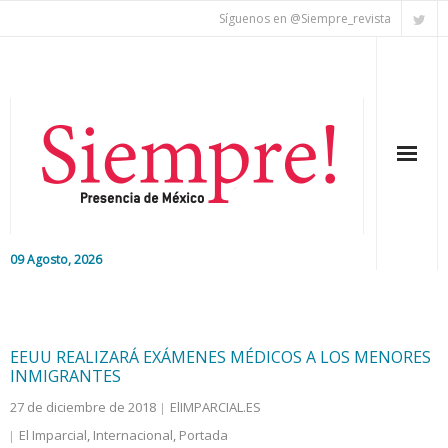
Síguenos en @Siempre_revista
09 Agosto, 2026
Inicio
Editorial
EEUU REALIZARÁ EXÁMENES MÉDICOS A LOS MENORES
INMIGRANTES
Nacional
27 de diciembre de 2018
ElIMPARCIAL.ES
El Imparcial
,
Internacional
,
Portada
Colaboradores