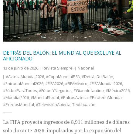
Internacional
Cultura
DETRÁS DEL BALÓN: EL MUNDIAL QUE EXCLUYE AL
AFICIONADO
13 de junio de 2026
Revista Siempre!
Nacional
#AztecaMundial2026
,
#CopaMundialFIFA
,
#DetrásDelBalón
,
#EntradaMundial2026
,
#FIFA2026
,
#FIFAMéxico
,
#FIFAMundial2026
,
#FútbolParaTodos
,
#FútbolYNegocios
,
#GiannInfantino
,
#México2026
,
#Mundial2026
,
#MundialSocial
,
#PalcosAzteca
,
#PirateríaMundial
,
#PreciosMundial
,
#TelevisiónAbierta
,
Teotihuacán
La FIFA proyecta ingresos de 8,911 millones de dólares
solo durante 2026, impulsados por la expansión del