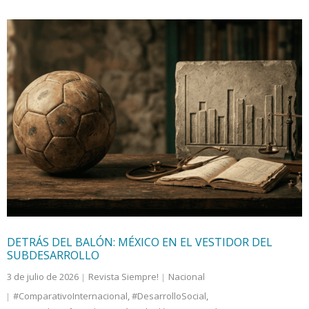
DETRÁS DEL BALÓN: MÉXICO EN EL VESTIDOR DEL
SUBDESARROLLO
3 de julio de 2026
Revista Siempre!
Nacional
#ComparativoInternacional
,
#DesarrolloSocial
,