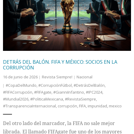
DETRÁS DEL BALÓN. FIFA Y MÉXICO: SOCIOS EN LA
CORRUPCIÓN
16 de junio de 2026
Revista Siempre!
Nacional
#CopaDelMundo
,
#CorrupciónFútbol
,
#DetrásDelBalón
,
#FIFACorrupción
,
#FIFAgate
,
#GianniInfantino
,
#IPC2024
,
#Mundial2026
,
#PoliticaMexicana
,
#RevistaSiempre
,
#TransparenciaInternacional
,
corrupción
,
FIFA
,
impunidad
,
mexico
Del otro lado del marcador, la FIFA no sale mejor
librada. El llamado FIFAgate fue uno de los mayores