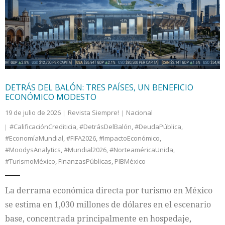
Internacional
Cultura
DETRÁS DEL BALÓN: TRES PAÍSES, UN BENEFICIO
ECONÓMICO MODESTO
19 de julio de 2026
Revista Siempre!
Nacional
#CalificaciónCrediticia
,
#DetrásDelBalón
,
#DeudaPública
,
#EconomíaMundial
,
#FIFA2026
,
#ImpactoEconómico
,
#MoodysAnalytics
,
#Mundial2026
,
#NorteaméricaUnida
,
#TurismoMéxico
,
FinanzasPúblicas
,
PIBMéxico
La derrama económica directa por turismo en México
se estima en 1,030 millones de dólares en el escenario
base, concentrada principalmente en hospedaje,