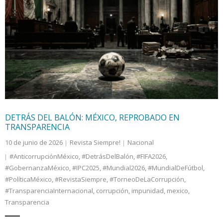
DETRÁS DEL BALÓN: MÉXICO, REPROBADO EN
TRANSPARENCIA
10 de junio de 2026
Revista Siempre!
Nacional
#AnticorrupciónMéxico
,
#DetrásDelBalón
,
#FIFA2026
,
#GobernanzaMéxico
,
#IPC2025
,
#Mundial2026
,
#MundialDeFútbol
,
#PolíticaMéxico
,
#RevistaSiempre
,
#TorneoDeLaCorrupción
,
#TransparenciaInternacional
,
corrupción
,
impunidad
,
mexico
,
Transparencia