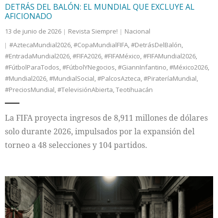
DETRÁS DEL BALÓN: EL MUNDIAL QUE EXCLUYE AL
AFICIONADO
13 de junio de 2026
Revista Siempre!
Nacional
#AztecaMundial2026
,
#CopaMundialFIFA
,
#DetrásDelBalón
,
#EntradaMundial2026
,
#FIFA2026
,
#FIFAMéxico
,
#FIFAMundial2026
,
#FútbolParaTodos
,
#FútbolYNegocios
,
#GiannInfantino
,
#México2026
,
#Mundial2026
,
#MundialSocial
,
#PalcosAzteca
,
#PirateríaMundial
,
#PreciosMundial
,
#TelevisiónAbierta
,
Teotihuacán
La FIFA proyecta ingresos de 8,911 millones de dólares
solo durante 2026, impulsados por la expansión del
torneo a 48 selecciones y 104 partidos.