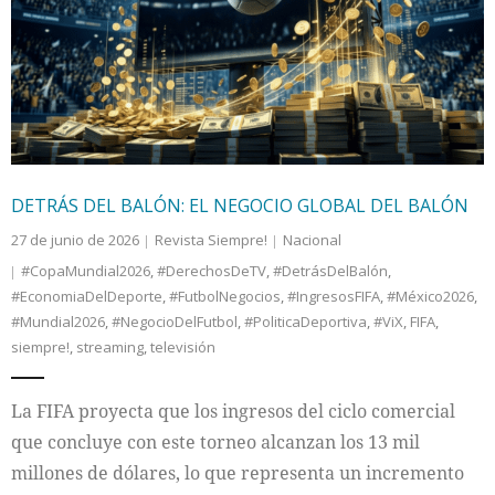
DETRÁS DEL BALÓN: EL NEGOCIO GLOBAL DEL BALÓN
27 de junio de 2026
Revista Siempre!
Nacional
#CopaMundial2026
,
#DerechosDeTV
,
#DetrásDelBalón
,
#EconomiaDelDeporte
,
#FutbolNegocios
,
#IngresosFIFA
,
#México2026
,
#Mundial2026
,
#NegocioDelFutbol
,
#PoliticaDeportiva
,
#ViX
,
FIFA
,
siempre!
,
streaming
,
televisión
La FIFA proyecta que los ingresos del ciclo comercial
que concluye con este torneo alcanzan los 13 mil
millones de dólares, lo que representa un incremento