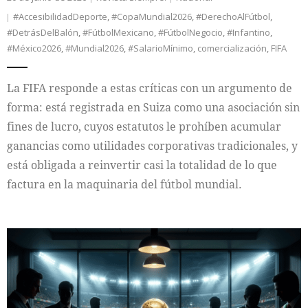
#AccesibilidadDeporte
,
#CopaMundial2026
,
#DerechoAlFútbol
,
#DetrásDelBalón
,
#FútbolMexicano
,
#FútbolNegocio
,
#Infantino
,
#México2026
,
#Mundial2026
,
#SalarioMínimo
,
comercialización
,
FIFA
La FIFA responde a estas críticas con un argumento de
forma: está registrada en Suiza como una asociación sin
fines de lucro, cuyos estatutos le prohíben acumular
ganancias como utilidades corporativas tradicionales, y
está obligada a reinvertir casi la totalidad de lo que
factura en la maquinaria del fútbol mundial.