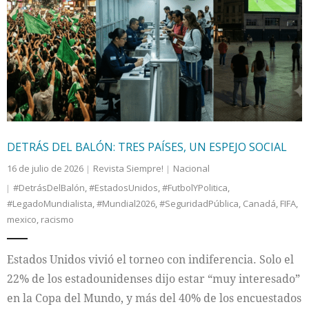
DETRÁS DEL BALÓN: TRES PAÍSES, UN ESPEJO SOCIAL
16 de julio de 2026
Revista Siempre!
Nacional
#DetrásDelBalón
,
#EstadosUnidos
,
#FutbolYPolitica
,
#LegadoMundialista
,
#Mundial2026
,
#SeguridadPública
,
Canadá
,
FIFA
,
mexico
,
racismo
Estados Unidos vivió el torneo con indiferencia. Solo el
22% de los estadounidenses dijo estar “muy interesado”
en la Copa del Mundo, y más del 40% de los encuestados