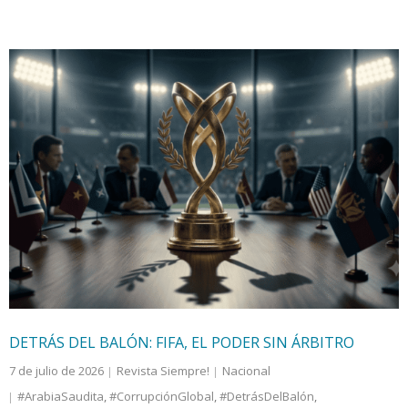
DETRÁS DEL BALÓN: FIFA, EL PODER SIN ÁRBITRO
7 de julio de 2026
Revista Siempre!
Nacional
#ArabiaSaudita
,
#CorrupciónGlobal
,
#DetrásDelBalón
,