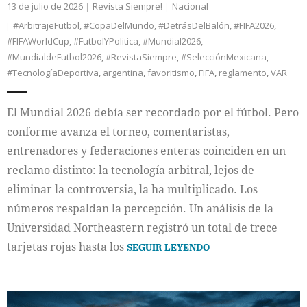
13 de julio de 2026
Revista Siempre!
Nacional
#ArbitrajeFutbol
,
#CopaDelMundo
,
#DetrásDelBalón
,
#FIFA2026
,
#FIFAWorldCup
,
#FutbolYPolitica
,
#Mundial2026
,
#MundialdeFutbol2026
,
#RevistaSiempre
,
#SelecciónMexicana
,
#TecnologíaDeportiva
,
argentina
,
favoritismo
,
FIFA
,
reglamento
,
VAR
El Mundial 2026 debía ser recordado por el fútbol. Pero
conforme avanza el torneo, comentaristas,
entrenadores y federaciones enteras coinciden en un
reclamo distinto: la tecnología arbitral, lejos de
eliminar la controversia, la ha multiplicado. Los
números respaldan la percepción. Un análisis de la
Universidad Northeastern registró un total de trece
tarjetas rojas hasta los
SEGUIR LEYENDO