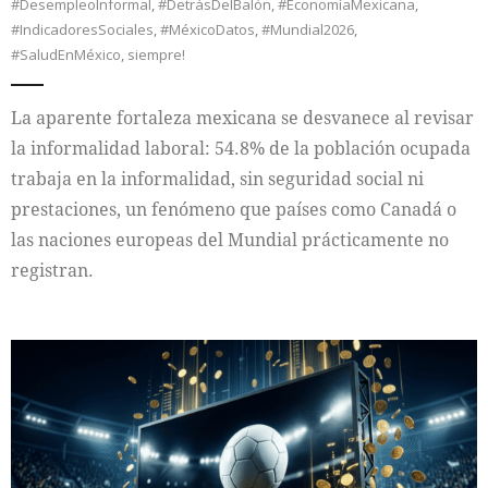
#DesempleoInformal
,
#DetrásDelBalón
,
#EconomíaMexicana
,
#IndicadoresSociales
,
#MéxicoDatos
,
#Mundial2026
,
#SaludEnMéxico
,
siempre!
La aparente fortaleza mexicana se desvanece al revisar
la informalidad laboral: 54.8% de la población ocupada
trabaja en la informalidad, sin seguridad social ni
prestaciones, un fenómeno que países como Canadá o
las naciones europeas del Mundial prácticamente no
registran.