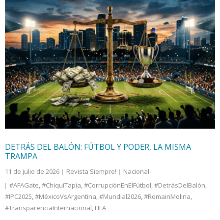
DETRÁS DEL BALÓN: FÚTBOL Y PODER, LA MISMA
TRAMPA
11 de julio de 2026
Revista Siempre!
Nacional
#AFAGate
,
#ChiquiTapia
,
#CorrupciónEnElFútbol
,
#DetrásDelBalón
,
#IPC2025
,
#MéxicoVsArgentina
,
#Mundial2026
,
#RomainMolina
,
#TransparenciaInternacional
,
FIFA