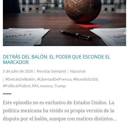
DETRÁS DEL BALÓN: EL PODER QUE ESCONDE EL
MARCADOR
5 de julio de 2026
Revista Siempre!
Nacional
#DetrásDelBalón
,
#LibertadDePrensa
,
#Mundial2026
,
#PolíticaYFútbol
,
FIFA
,
mexico
,
Trump
Este episodio no es exclusivo de Estados Unidos. La
política mexicana ha vivido su propia versión de la
disputa por el balón, aunque con matices distintos…