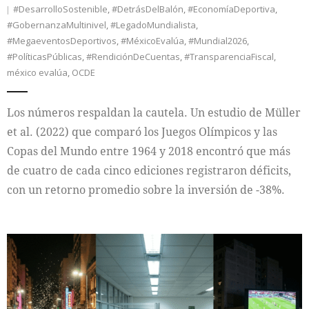
#DesarrolloSostenible
,
#DetrásDelBalón
,
#EconomíaDeportiva
,
#GobernanzaMultinivel
,
#LegadoMundialista
,
#MegaeventosDeportivos
,
#MéxicoEvalúa
,
#Mundial2026
,
#PolíticasPúblicas
,
#RendiciónDeCuentas
,
#TransparenciaFiscal
,
méxico evalúa
,
OCDE
Los números respaldan la cautela. Un estudio de Müller
et al. (2022) que comparó los Juegos Olímpicos y las
Copas del Mundo entre 1964 y 2018 encontró que más
de cuatro de cada cinco ediciones registraron déficits,
con un retorno promedio sobre la inversión de -38%.