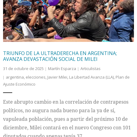
Internacional
Cultura
TRIUNFO DE LA ULTRADERECHA EN ARGENTINA;
AVANZA DEVASTACIÓN SOCIAL DE MILEI
31 de octubre de 2025
Martín Esparza
Articulistas
argentina
,
elecciones
,
Javier Milei
,
La Libertad Avanza (LLA)
,
Plan de
Ajuste Económico
Este abrupto cambio en la correlación de contrapesos
políticos, no augura nada bueno para la ya de sí,
vapuleada población, pues a partir del próximo 10 de
diciembre, Milei contará en el nuevo Congreso con 101
diputados cuando apenas tenía 37.