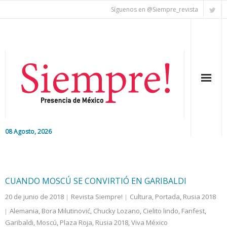
Síguenos en @Siempre_revista
08 Agosto, 2026
Inicio
Editorial
CUANDO MOSCÚ SE CONVIRTIÓ EN GARIBALDI
20 de junio de 2018
Revista Siempre!
Cultura
,
Portada
,
Rusia 2018
Nacional
Alemania
,
Bora Milutinović
,
Chucky Lozano
,
Cielito lindo
,
Fanfest
,
Garibaldi
Colaboradores
,
Moscú
,
Plaza Roja
,
Rusia 2018
,
Viva México