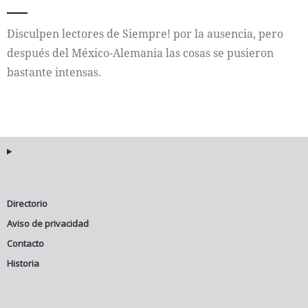
Internacional
Disculpen lectores de Siempre! por la ausencia, pero
después del México-Alemania las cosas se pusieron
Cultura
bastante intensas.
Directorio
Aviso de privacidad
Contacto
Historia