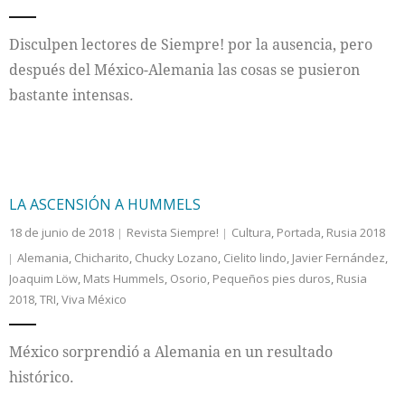
Internacional
Disculpen lectores de Siempre! por la ausencia, pero
después del México-Alemania las cosas se pusieron
Cultura
bastante intensas.
LA ASCENSIÓN A HUMMELS
18 de junio de 2018
Revista Siempre!
Cultura
,
Portada
,
Rusia 2018
Alemania
,
Chicharito
,
Chucky Lozano
,
Cielito lindo
,
Javier Fernández
,
Joaquim Löw
,
Mats Hummels
,
Osorio
,
Pequeños pies duros
,
Rusia
2018
,
TRI
,
Viva México
México sorprendió a Alemania en un resultado
histórico.