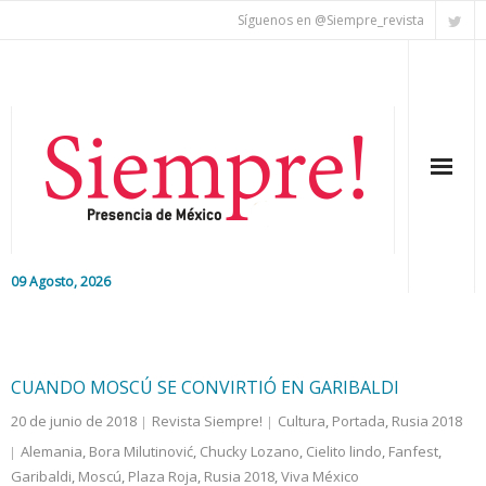
Síguenos en @Siempre_revista
09 Agosto, 2026
Inicio
Editorial
CUANDO MOSCÚ SE CONVIRTIÓ EN GARIBALDI
20 de junio de 2018
Revista Siempre!
Cultura
,
Portada
,
Rusia 2018
Nacional
Alemania
,
Bora Milutinović
,
Chucky Lozano
,
Cielito lindo
,
Fanfest
,
Garibaldi
Colaboradores
,
Moscú
,
Plaza Roja
,
Rusia 2018
,
Viva México