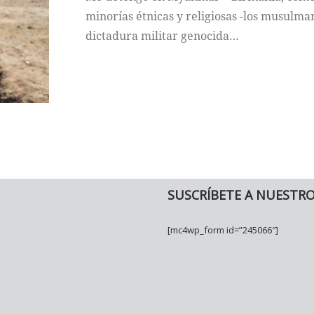
minorías étnicas y religiosas -los musulma
dictadura militar genocida…
SUSCRÍBETE A NUESTR
[mc4wp_form id=”245066″]