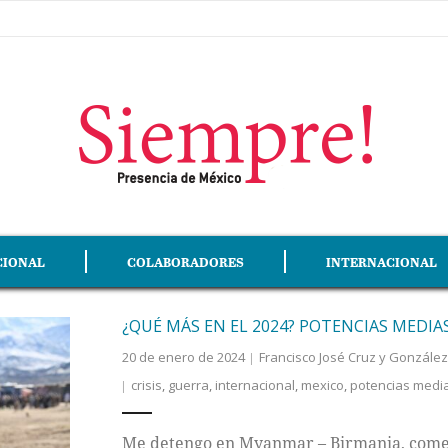
CIONAL
COLABORADORES
INTERNACIONAL
¿QUÉ MÁS EN EL 2024? POTENCIAS MEDIA
20 de enero de 2024
Francisco José Cruz y González
crisis
,
guerra
,
internacional
,
mexico
,
potencias medi
Me detengo en Myanmar – Birmania, comen