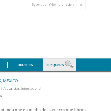
Síguenos en @Siempre_revista
CULTURA
S, MÉXICO
Articulistas
,
Internacional
as
tando que en medio de la guerra que libran