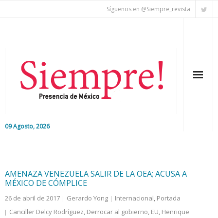
Síguenos en @Siempre_revista
09 Agosto, 2026
Inicio
Editorial
AMENAZA VENEZUELA SALIR DE LA OEA; ACUSA A
MÉXICO DE CÓMPLICE
Nacional
26 de abril de 2017
Gerardo Yong
Internacional
,
Portada
Canciller Delcy Rodríguez
,
Derrocar al gobierno
,
EU
,
Henrique
Colaboradores