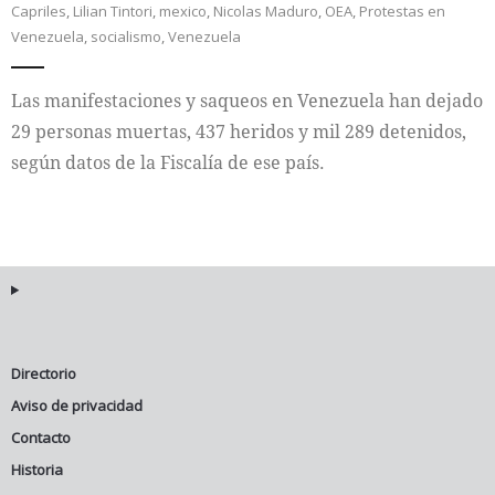
Capriles
,
Lilian Tintori
,
mexico
,
Nicolas Maduro
,
OEA
,
Protestas en
Venezuela
,
socialismo
,
Venezuela
Internacional
Las manifestaciones y saqueos en Venezuela han dejado
Cultura
29 personas muertas, 437 heridos y mil 289 detenidos,
según datos de la Fiscalía de ese país.
Directorio
Aviso de privacidad
Contacto
Historia