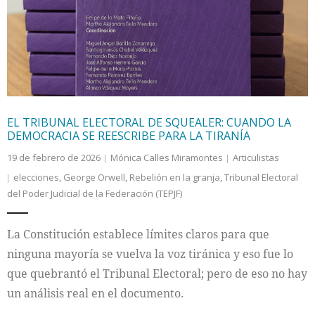
Internacional
Cultura
EL TRIBUNAL ELECTORAL DE SQUEALER: CUANDO LA
DEMOCRACIA SE REESCRIBE PARA LA TIRANÍA
19 de febrero de 2026
Mónica Calles Miramontes
Articulistas
elecciones
,
George Orwell
,
Rebelión en la granja
,
Tribunal Electoral
del Poder Judicial de la Federación (TEPJF)
La Constitución establece límites claros para que
ninguna mayoría se vuelva la voz tiránica y eso fue lo
que quebrantó el Tribunal Electoral; pero de eso no hay
un análisis real en el documento.