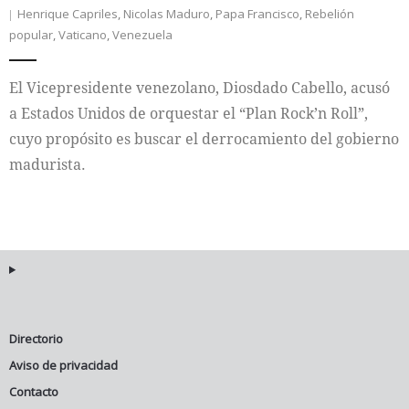
Henrique Capriles
,
Nicolas Maduro
,
Papa Francisco
,
Rebelión
popular
,
Vaticano
,
Venezuela
Internacional
Cultura
El Vicepresidente venezolano, Diosdado Cabello, acusó
a Estados Unidos de orquestar el “Plan Rock’n Roll”,
cuyo propósito es buscar el derrocamiento del gobierno
madurista.
Directorio
Aviso de privacidad
Contacto