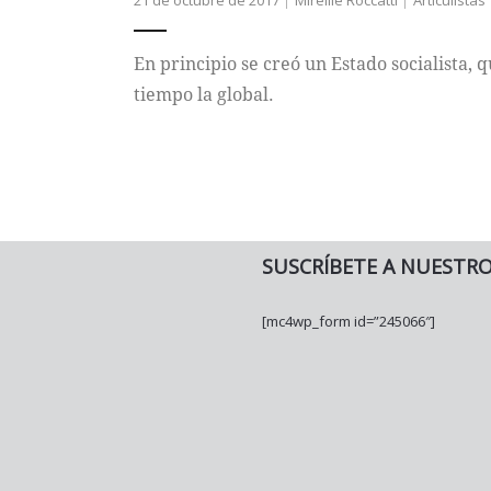
21 de octubre de 2017
Mireille Roccatti
Articulistas
En principio se creó un Estado socialista, q
tiempo la global.
SUSCRÍBETE A NUESTR
[mc4wp_form id=”245066″]