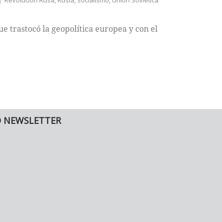
Revolución Rusa
,
Rusia
,
socialismo
,
Unión Soviética
ue trastocó la geopolítica europea y con el
O NEWSLETTER