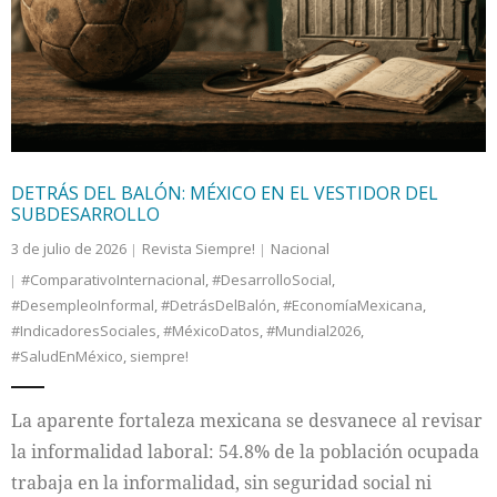
Internacional
Cultura
DETRÁS DEL BALÓN: MÉXICO EN EL VESTIDOR DEL
SUBDESARROLLO
3 de julio de 2026
Revista Siempre!
Nacional
#ComparativoInternacional
,
#DesarrolloSocial
,
#DesempleoInformal
,
#DetrásDelBalón
,
#EconomíaMexicana
,
#IndicadoresSociales
,
#MéxicoDatos
,
#Mundial2026
,
#SaludEnMéxico
,
siempre!
La aparente fortaleza mexicana se desvanece al revisar
la informalidad laboral: 54.8% de la población ocupada
trabaja en la informalidad, sin seguridad social ni