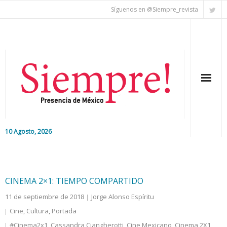
Síguenos en @Siempre_revista
10 Agosto, 2026
Inicio
Editorial
CINEMA 2×1: TIEMPO COMPARTIDO
11 de septiembre de 2018
Jorge Alonso Espíritu
Nacional
Cine
,
Cultura
,
Portada
Colaboradores
#Cinema2x1
,
Cassandra Ciangherotti
,
Cine Mexicano
,
Cinema 2X1
,