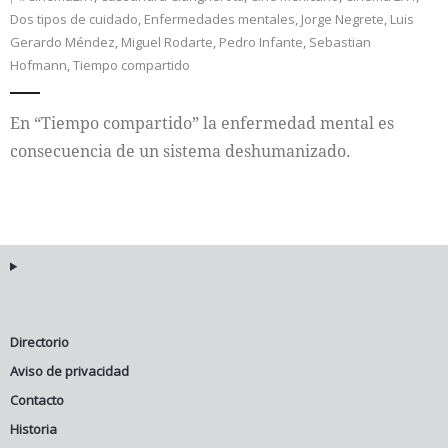
Dos tipos de cuidado
,
Enfermedades mentales
,
Jorge Negrete
,
Luis
Internacional
Gerardo Méndez
,
Miguel Rodarte
,
Pedro Infante
,
Sebastian
Hofmann
,
Tiempo compartido
Cultura
En “Tiempo compartido” la enfermedad mental es
consecuencia de un sistema deshumanizado.
Directorio
Aviso de privacidad
Contacto
Historia