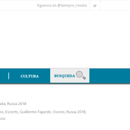
Síguenos en @Siempre_revista
CULTURA
ada
,
Rusia 2018
mo
,
Escorts
,
Guillermo Fajardo
,
Osorio
,
Rusia 2018
,
ico