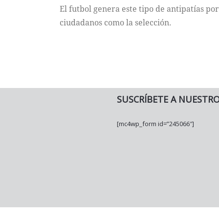
El futbol genera este tipo de antipatías p
ciudadanos como la selección.
SUSCRÍBETE A NUESTR
[mc4wp_form id=”245066″]