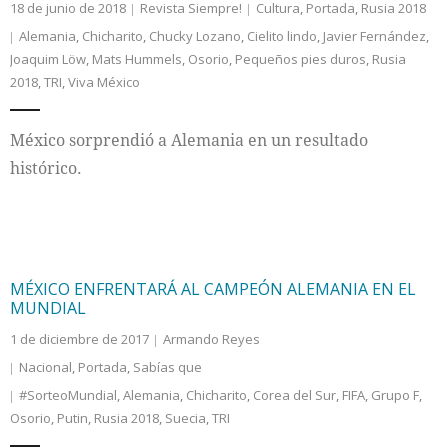
18 de junio de 2018
Revista Siempre!
Cultura
,
Portada
,
Rusia 2018
Alemania
,
Chicharito
,
Chucky Lozano
,
Cielito lindo
,
Javier Fernández
,
Joaquim Löw
,
Mats Hummels
,
Osorio
,
Pequeños pies duros
,
Rusia
2018
,
TRI
,
Viva México
México sorprendió a Alemania en un resultado
histórico.
MÉXICO ENFRENTARÁ AL CAMPEÓN ALEMANIA EN EL
MUNDIAL
1 de diciembre de 2017
Armando Reyes
Nacional
,
Portada
,
Sabías que
#SorteoMundial
,
Alemania
,
Chicharito
,
Corea del Sur
,
FIFA
,
Grupo F
,
Osorio
,
Putin
,
Rusia 2018
,
Suecia
,
TRI