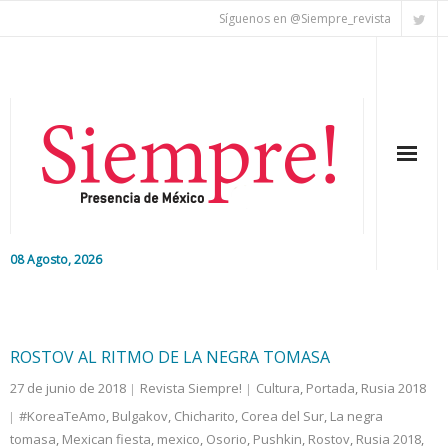
Síguenos en @Siempre_revista
08 Agosto, 2026
Inicio
Editorial
ROSTOV AL RITMO DE LA NEGRA TOMASA
27 de junio de 2018
Revista Siempre!
Cultura
,
Portada
,
Rusia 2018
Nacional
#KoreaTeAmo
,
Bulgakov
,
Chicharito
,
Corea del Sur
,
La negra
tomasa
Colaboradores
,
Mexican fiesta
,
mexico
,
Osorio
,
Pushkin
,
Rostov
,
Rusia 2018
,