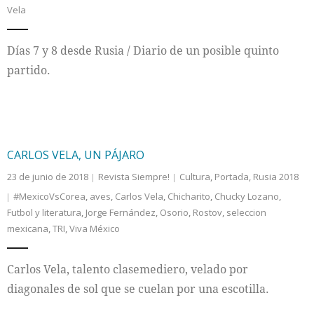
Vela
Internacional
Días 7 y 8 desde Rusia / Diario de un posible quinto
Cultura
partido.
CARLOS VELA, UN PÁJARO
23 de junio de 2018
Revista Siempre!
Cultura
,
Portada
,
Rusia 2018
#MexicoVsCorea
,
aves
,
Carlos Vela
,
Chicharito
,
Chucky Lozano
,
Futbol y literatura
,
Jorge Fernández
,
Osorio
,
Rostov
,
seleccion
mexicana
,
TRI
,
Viva México
Carlos Vela, talento clasemediero, velado por
diagonales de sol que se cuelan por una escotilla.