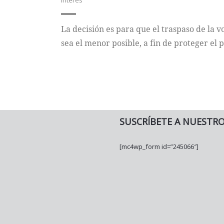
Interés
La decisión es para que el traspaso de la vo
sea el menor posible, a fin de proteger el 
SUSCRÍBETE A NUESTR
[mc4wp_form id=”245066″]