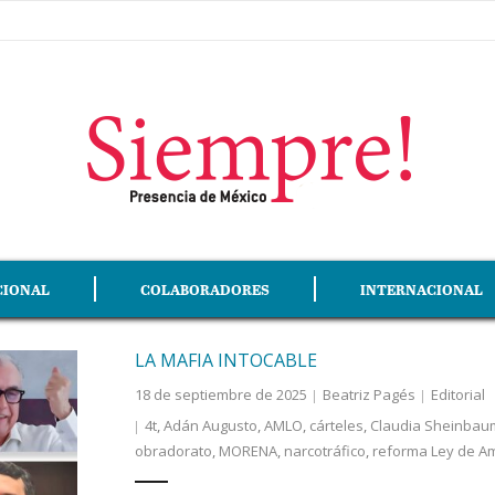
CIONAL
COLABORADORES
INTERNACIONAL
LA MAFIA INTOCABLE
18 de septiembre de 2025
Beatriz Pagés
Editorial
4t
,
Adán Augusto
,
AMLO
,
cárteles
,
Claudia Sheinbau
obradorato
,
MORENA
,
narcotráfico
,
reforma Ley de A