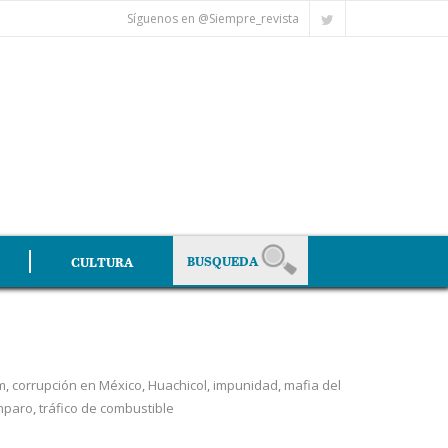
Síguenos en @Siempre_revista
CULTURA
m
,
corrupción en México
,
Huachicol
,
impunidad
,
mafia del
mparo
,
tráfico de combustible