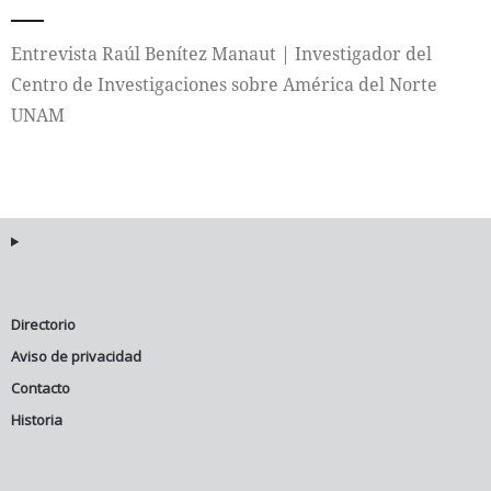
Internacional
Entrevista Raúl Benítez Manaut | Investigador del
Centro de Investigaciones sobre América del Norte
Cultura
UNAM
Directorio
Aviso de privacidad
Contacto
Historia