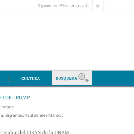
Síguenos en @Siempre_revista
CULTURA
FO DE TRUMP
Portada
da
,
migrantes
,
Raúl Benítez-Manaut
estigador del CISAN de la UNAM