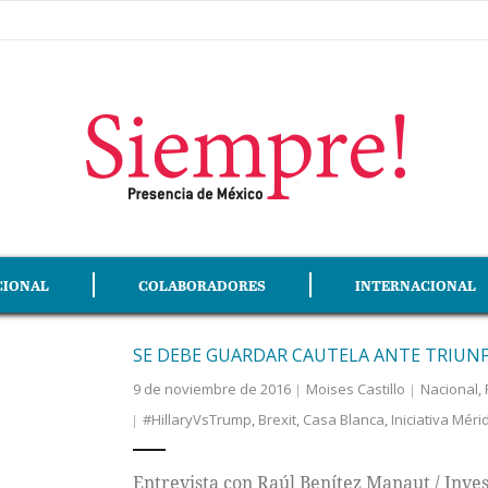
CIONAL
COLABORADORES
INTERNACIONAL
SE DEBE GUARDAR CAUTELA ANTE TRIUN
9 de noviembre de 2016
Moises Castillo
Nacional
,
#HillaryVsTrump
,
Brexit
,
Casa Blanca
,
Iniciativa Méri
Entrevista con Raúl Benítez Manaut / Inv