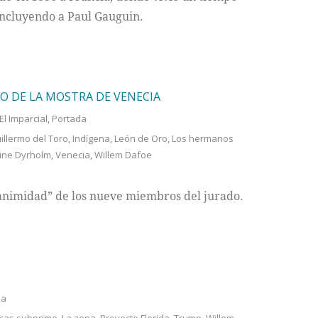
ncluyendo a Paul Gauguin.
O DE LA MOSTRA DE VENECIA
El Imparcial
,
Portada
illermo del Toro
,
Indígena
,
León de Oro
,
Los hermanos
ine Dyrholm
,
Venecia
,
Willem Dafoe
animidad” de los nueve miembros del jurado.
da