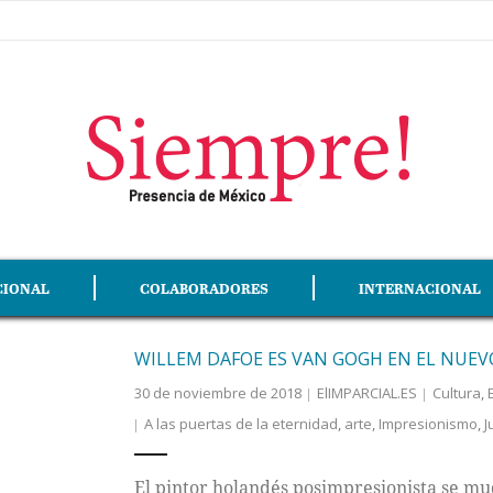
CIONAL
COLABORADORES
INTERNACIONAL
WILLEM DAFOE ES VAN GOGH EN EL NUEV
30 de noviembre de 2018
ElIMPARCIAL.ES
Cultura
,
A las puertas de la eternidad
,
arte
,
Impresionismo
,
J
El pintor holandés posimpresionista se mu