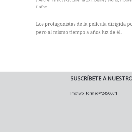
Andréi Tarkovsky
,
Cinema 2X1
,
Disney World
,
Hipote
Dafoe
Los protagonistas de la película dirigida p
pero al mismo tiempo a años luz de él.
SUSCRÍBETE A NUESTR
[mc4wp_form id=”245066″]