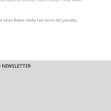
cas subprime
,
La zona
,
Proyecto Florida
,
Trump
,
Willem
or Sean Baker están tan cerca del paraíso,
O NEWSLETTER