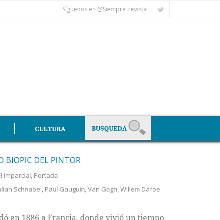
Síguenos en @Siempre_revista
CULTURA
O BIOPIC DEL PINTOR
El Imparcial
,
Portada
ulian Schnabel
,
Paul Gauguin
,
Van Gogh
,
Willem Dafoe
dó en 1886 a Francia, donde vivió un tiempo