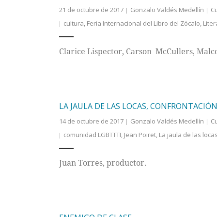
21 de octubre de 2017
Gonzalo Valdés Medellín
Cu
cultura
,
Feria Internacional del Libro del Zócalo
,
Lite
Clarice Lispector, Carson McCullers, Malc
LA JAULA DE LAS LOCAS, CONFRONTACIÓ
14 de octubre de 2017
Gonzalo Valdés Medellín
Cu
comunidad LGBTTTI
,
Jean Poiret
,
La jaula de las loca
Juan Torres, productor.