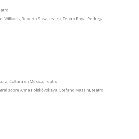
eatro
el Williams
,
Roberto Sosa
,
teatro
,
Teatro Royal Pedregal
E
tura
,
Cultura en México
,
Teatro
ral sobre Anna Politkóvskaya
,
Stefano Massini
,
teatro