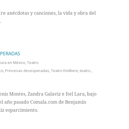
tre anécdotas y canciones, la vida y obra del
.
SPERADAS
tura en México
,
Teatro
co
,
Princesas desesperadas
,
Teatro Emilliere
,
teatro.
,
nis Montes, Zandra Galaviz e Itel Lara, bajo
ó el año pasado Comala.com de Benjamín
liz esparcimiento.