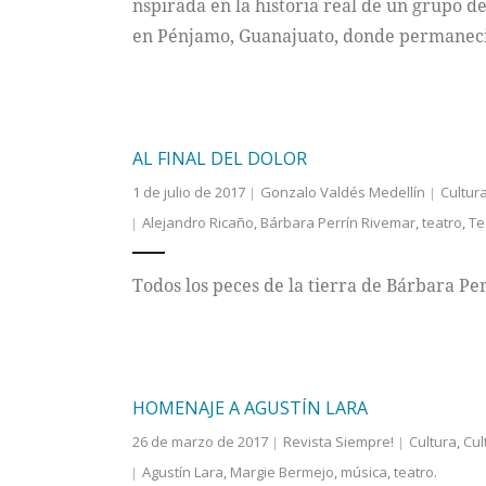
nspirada en la historia real de un grupo 
en Pénjamo, Guanajuato, donde permaneci
AL FINAL DEL DOLOR
1 de julio de 2017
Gonzalo Valdés Medellín
Cultur
Alejandro Ricaño
,
Bárbara Perrín Rivemar
,
teatro
,
Te
Todos los peces de la tierra de Bárbara P
HOMENAJE A AGUSTÍN LARA
26 de marzo de 2017
Revista Siempre!
Cultura
,
Cul
Agustín Lara
,
Margie Bermejo
,
música
,
teatro.