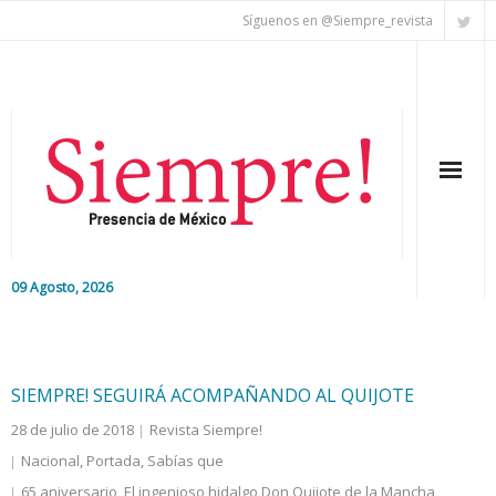
Síguenos en @Siempre_revista
09 Agosto, 2026
Inicio
Editorial
SIEMPRE! SEGUIRÁ ACOMPAÑANDO AL QUIJOTE
28 de julio de 2018
Revista Siempre!
Nacional
Nacional
,
Portada
,
Sabías que
Colaboradores
65 aniversario
,
El ingenioso hidalgo Don Quijote de la Mancha
,