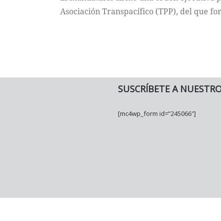
Asociación Transpacífico (TPP), del que fo
SUSCRÍBETE A NUESTR
[mc4wp_form id=”245066″]