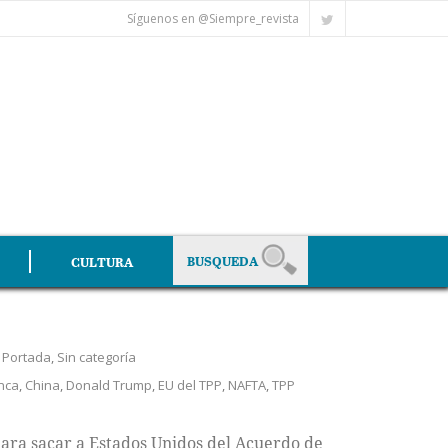
Síguenos en @Siempre_revista
CULTURA
,
Portada
,
Sin categoría
nca
,
China
,
Donald Trump
,
EU del TPP
,
NAFTA
,
TPP
ara sacar a Estados Unidos del Acuerdo de