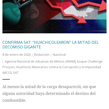
Internacional
Cultura
CONFIRMA SAT: “HUACHICOLEARON” LA MITAD DEL
DECOMISO GIGANTE
8 de enero de 2026
Redacción
Nacional
Agencia Nacional de Aduanas de México (ANAM)
,
buque Challenge
Procyon
,
Huachicol
,
Mexicanos contra la Corrupción y la Impunidad
(MCCI)
,
SAT
Al menos la mitad de la carga desapareció, sin que
alguna autoridad haya determinado el destino del
combustible.