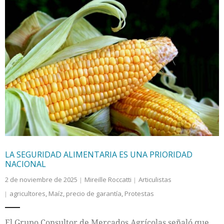
LA SEGURIDAD ALIMENTARIA ES UNA PRIORIDAD
NACIONAL
2 de noviembre de 2025
Mireille Roccatti
Articulistas
agricultores
,
Maíz
,
precio de garantía
,
Protestas
El Grupo Consultor de Mercados Agrícolas señaló que