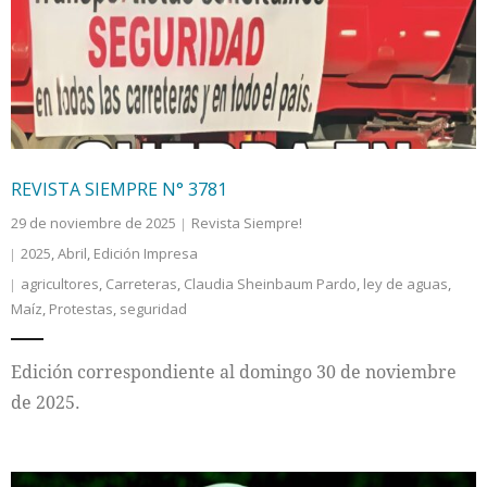
Internacional
Cultura
REVISTA SIEMPRE N° 3781
29 de noviembre de 2025
Revista Siempre!
2025
,
Abril
,
Edición Impresa
agricultores
,
Carreteras
,
Claudia Sheinbaum Pardo
,
ley de aguas
,
Maíz
,
Protestas
,
seguridad
Edición correspondiente al domingo 30 de noviembre
de 2025.